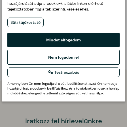
hozzájárulását adja a cookie-k, alábbi linken elérhető
ZÖLDSÉG?
tájékoztatóban foglaltak szerinti, kezeléséhez.
Ha az alábbi jeleket tapasztalod, inkább ne edd meg a
terméket:
Süti tájékoztató
❌ Ha levet ereszt és nyálkás.
❌ Ha repedt, sérült, és a belseje is láthatóan sérült.
❌ Ha penészes vagy rothadásnak indult.
Mindet elfogadom
Célunk, hogy mindig a legjobb minőséget kapd – ha
bármi kérdésed van, fordulj hozzánk bizalommal!
Nem fogadom el
Testreszabás
Amennyiben Ön nem fogadja el a süti beállításokat, azzal Ön nem adja
hozzájárulását a cookie-k beállításához, és a továbbiakban csak a honlap
működéshez elengedhetetlenül szükséges sütiket használjuk.
Iratkozz fel hírlevelünkre