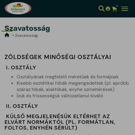
0
Kosár meg
Toggl
Szavatosság
Szavatosság
ZÖLDSÉGEK MINŐSÉGI OSZTÁLYAI
I. OSZTÁLY
Osztályának megfelelő méretűek és formájúak
Kisebb esztétikai hibák megengedettek (pl. apróbb
száraz hibák, alakhibák, enyhe színeltérések)
Ízük és frissességük változatlanul kiváló
II. OSZTÁLY
KÜLSŐ MEGJELENÉSÜK ELTÉRHET AZ
ELVÁRT NORMÁKTÓL (PL. FORMÁTLAN,
FOLTOS, ENYHÉN SÉRÜLT)