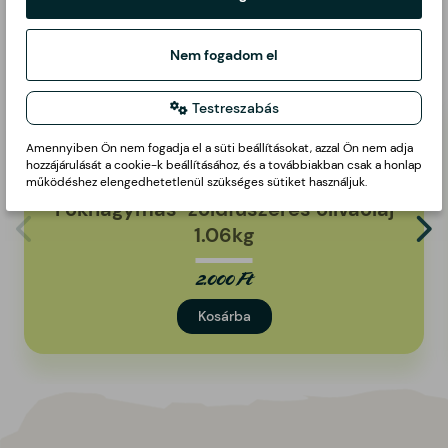
Kapcsolódó termékek
Nem fogadom el
Testreszabás
Amennyiben Ön nem fogadja el a süti beállításokat, azzal Ön nem adja
hozzájárulását a cookie-k beállításához, és a továbbiakban csak a honlap
működéshez elengedhetetlenül szükséges sütiket használjuk.
Fokhagymás-zöldfűszeres olívaolaj
1.06kg
2.000 Ft
Kosárba