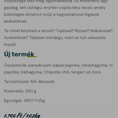
csípőssége tesz még izgalmasabbá. Az eredmény egy
gazdag, telt ízvilágú, enyhén csípős kész lecsó, amely
különleges élményt nyújt a hagyományos fogások
kedvelőinek.
Te mivel készíted a lecsót? Tojással? Rizzsel? Kolbásszal?
Avokádóval? Teljesen mindegy, mert ez tuti választás
hozzá!
Új termék
Összetevők: paradicsom, kápia paprika, vöröshagyma, tv
paprika, fokhagyma, Chipotle chili, tengeri só, bors.
Tartósítószer: NA-Benzoát.
Kiszerelés: 350 g
Egységár: 4857 Ft/kg
1.700 Ft / 1.02kg