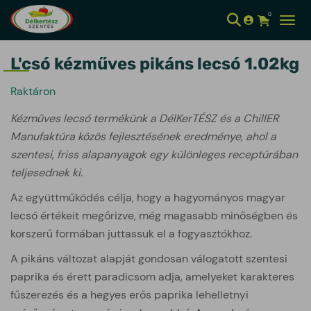
0
Kosár meg
Toggl
L'csó kézműves pikáns lecsó 1.02kg
Raktáron
Kézműves lecsó termékünk a DélKerTÉSZ és a ChillER
Manufaktúra közös fejlesztésének eredménye, ahol a
szentesi,
friss alapanyagok egy különleges receptúrában
teljesednek ki.
Az együttműködés célja, hogy a hagyományos magyar
lecsó értékeit megőrizve, még magasabb minőségben és
korszerű formában juttassuk el a fogyasztókhoz.
A pikáns változat alapját gondosan válogatott szentesi
paprika és érett paradicsom adja, amelyeket karakteres
fűszerezés és a hegyes erős paprika lehelletnyi