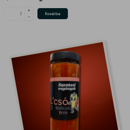
Darabszám
+
Kosárba
-