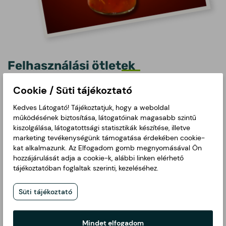
Felhasználási ötletek
Cookie / Süti tájékoztató
AJÁNLJUK:
Kedves Látogató! Tájékoztatjuk, hogy a weboldal
🥘Csak melegítsd fel, és gazdagítsd tojással vagy
működésének biztosítása, látogatóinak magasabb szintű
kolbásszal
kiszolgálása, látogatottsági statisztikák készítése, illetve
marketing tevékenységünk támogatása érdekében cookie-
🔥 Grillezett húsokhoz és zöldségekhez
kat alkalmazunk. Az Elfogadom gomb megnyomásával Ön
hozzájárulását adja a cookie-k, alábbi linken elérhető
🍳 Tojásos ételekhez, ha egy kis extra karaktert
tájékoztatóban foglaltak szerinti, kezeléséhez.
szeretnél
🌯 Tortillába, wrapbe töltve street food jellegű
Süti tájékoztató
fogásokhoz
Mindet elfogadom