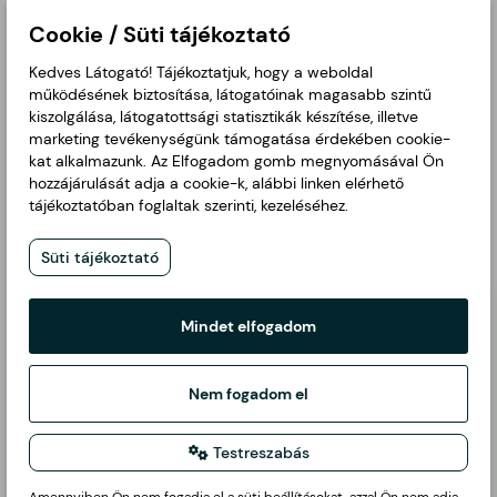
🧀 Mártogasd humuszba, joghurtos vagy sajtos
Cookie / Süti tájékoztató
krémekbe.
Kedves Látogató! Tájékoztatjuk, hogy a weboldal
🥪 Pakold szendvicsekbe és wrapekbe extra
működésének biztosítása, látogatóinak magasabb szintű
frissességért.
kiszolgálása, látogatottsági statisztikák készítése, illetve
marketing tevékenységünk támogatása érdekében cookie-
kat alkalmazunk. Az Elfogadom gomb megnyomásával Ön
Kapcsolódó termékek
hozzájárulását adja a cookie-k, alábbi linken elérhető
tájékoztatóban foglaltak szerinti, kezeléséhez.
Süti tájékoztató
Mindet elfogadom
Nem fogadom el
Hegyes erős paprika
1 db
Testreszabás
380 Ft