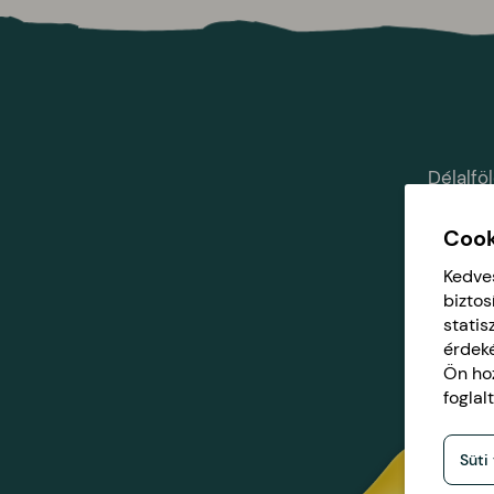
Délalfö
660
Cook
Kedve
biztos
statis
érdek
webs
Ön hoz
foglal
Süti