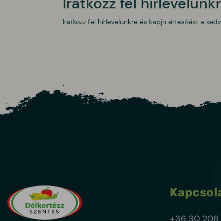
Iratkozz fel hírlevelünk
Iratkozz fel hírlevelünkre és kapjn értesítést a ked
Kapcsol
+36 30 206