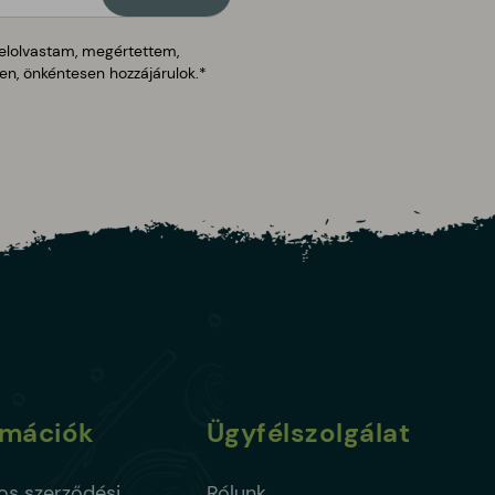
elolvastam, megértettem,
ten, önkéntesen hozzájárulok.*
rmációk
Ügyfélszolgálat
os szerződési
Rólunk