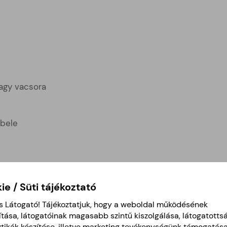
vagy vacsora
 bele
ie / Süti tájékoztató
s Látogató! Tájékoztatjuk, hogy a weboldal működésének
ítása, látogatóinak magasabb szintű kiszolgálása, látogatotts
ztikák készítése, illetve marketing tevékenységünk támogatás