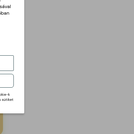
sával
tóban
okie-k
 sütiket