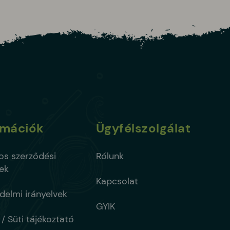
rmációk
Ügyfélszolgálat
os szerződési
Rólunk
lek
Kapcsolat
delmi irányelvek
GYIK
/ Süti tájékoztató