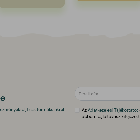
public.form.general_warning
re
vezményekről, friss termékeinkről.
Az
Adatkezelési Tájékoztatót
abban foglaltakhoz kifejezet