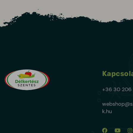
Kapcsol
+36 30 206
webshop@sz
k.hu