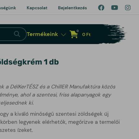
sségünk
Kapcsolat
Bejelentkezés
0
Termékeink
Kosár megnyitása
0 Ft
öldségkrém 1 db
k a DélKerTÉSZ és a ChillER Manufaktúra közös
ménye, ahol a szentesi, friss alapanyagok egy
eljesednek ki.
ogy a kiváló minőségű szentesi zöldségek új
körben legyenek elérhetők, megőrizve a termelői
zetes ízeket.