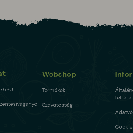
at
Webshop
Info
 7680
Termékek
Általán
feltéte
entesivaganyo
Szavatosság
Adatvé
Cookie 