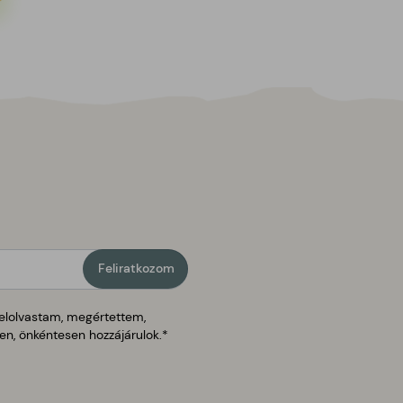
Feliratkozom
elolvastam, megértettem,
ten, önkéntesen hozzájárulok.*