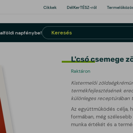
Cikkek
DélKerTÉSZ-ről
Termelőközö
Keresés
Keresés
lalföldi napfénybe!
L'csó csemege z
Raktáron
Kistermelői zöldségkrémün
termékfejlesztésének ered
különleges receptúrában t
Az együttműködés célja, h
formában, még szélesebb 
munka értékét és a termés