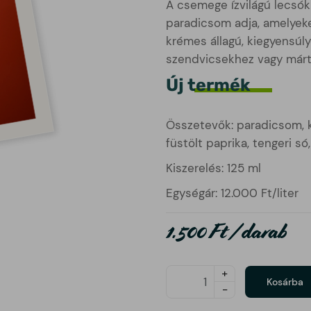
A csemege ízvilágú lecsók
paradicsom adja, amelyeke
krémes állagú, kiegyensúlyo
szendvicsekhez vagy márt
Új termék
Összetevők: paradicsom, k
füstölt paprika, tengeri só
Kiszerelés: 125 ml
Egységár: 12.000 Ft/liter
1.500 Ft / darab
Darabszám
+
Kosárba
-