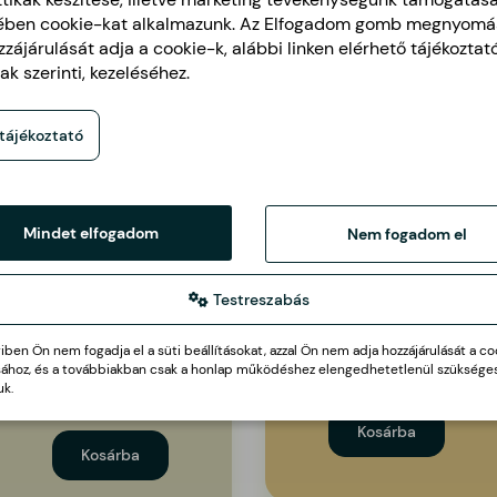
ében cookie-kat alkalmazunk. Az Elfogadom gomb megnyomá
zájárulását adja a cookie-k, alábbi linken elérhető tájékozta
tak szerinti, kezeléséhez.
 tájékoztató
Mindet elfogadom
Nem fogadom el
Fokhagymás-
L'csó kézműves
zöldfűszeres
pikáns lecsó
olívaolaj
1 db
Testreszabás
1 db
en Ön nem fogadja el a süti beállításokat, azzal Ön nem adja hozzájárulását a co
ásához, és a továbbiakban csak a honlap működéshez elengedhetetlenül szükséges
1.700 Ft
uk.
2.000 Ft
Kosárba
Kosárba