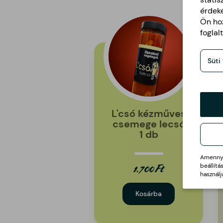
érdek
Ön hoz
foglal
Süti
L'csó kézműves
csemege lecsó
1 db
Amennyib
beállít
1.700 Ft
használj
Kosárba