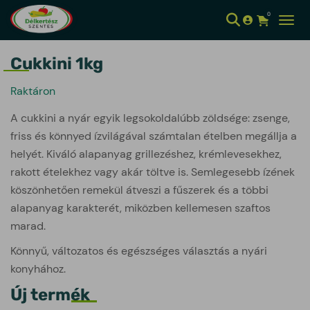
0
Kosár meg
Toggl
Cukkini 1kg
Raktáron
A cukkini a nyár egyik legsokoldalúbb zöldsége: zsenge,
friss és könnyed ízvilágával számtalan ételben megállja a
helyét. Kiváló alapanyag grillezéshez, krémlevesekhez,
rakott ételekhez vagy akár töltve is. Semlegesebb ízének
köszönhetően remekül átveszi a fűszerek és a többi
alapanyag karakterét, miközben kellemesen szaftos
marad.
Könnyű, változatos és egészséges választás a nyári
konyhához.
Új termék