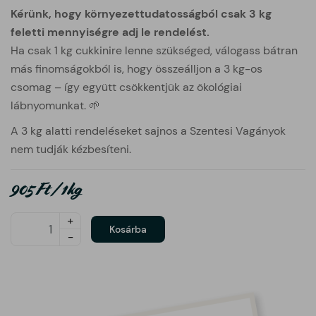
Kérünk, hogy környezettudatosságból csak 3 kg
feletti mennyiségre adj le rendelést.
Ha csak 1 kg cukkinire lenne szükséged, válogass bátran
más finomságokból is, hogy összeálljon a 3 kg-os
csomag – így együtt csökkentjük az ökológiai
lábnyomunkat. 🌱
A 3 kg alatti rendeléseket sajnos a Szentesi Vagányok
nem tudják kézbesíteni.
905 Ft / 1kg
Darabszám
+
Kosárba
-