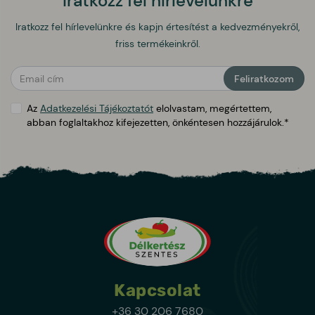
Iratkozz fel hírlevelünkre
Iratkozz fel hírlevelünkre és kapjn értesítést a kedvezményekről,
friss termékeinkről.
public.form.general_warning
Feliratkozom
Az
Adatkezelési Tájékoztatót
elolvastam, megértettem,
abban foglaltakhoz kifejezetten, önkéntesen hozzájárulok.*
Kapcsolat
+36 30 206 7680