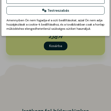
Testreszabás
Datolyaparadicsom
Amennyiben Ön nem fogadja el a süti beállításokat, azzal Ön nem adja
hozzájárulását a cookie-k beállításához, és a továbbiakban csak a honlap
1kg
működéshez elengedhetetlenül szükséges sütiket használjuk.
2.325 Ft
Kosárba