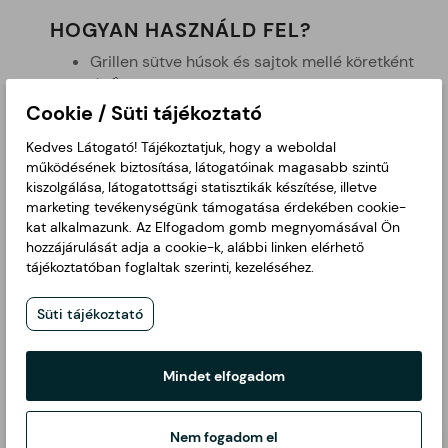
HOGYAN HASZNÁLD FEL?
Grillen sütve húsok és sajtok mellé köretként
🔥🧀
Töltött cukkiniként darált hússal vagy
Cookie / Süti tájékoztató
zöldséges töltelékkel 🍽️
Kedves Látogató! Tájékoztatjuk, hogy a weboldal
Krémleves alapjaként friss fűszerekkel és
működésének biztosítása, látogatóinak magasabb szintű
tejszínnel 🍵🌿
kiszolgálása, látogatottsági statisztikák készítése, illetve
Panírozva, ropogós cukkinikarikaként 🥒✨
marketing tevékenységünk támogatása érdekében cookie-
Friss salátákba nyersen, vékony szeletekre
kat alkalmazunk. Az Elfogadom gomb megnyomásával Ön
vágva 🥗
hozzájárulását adja a cookie-k, alábbi linken elérhető
Cukkinifasírt vagy tócsni készítéséhez 🧄🥄
tájékoztatóban foglaltak szerinti, kezeléséhez.
Süti tájékoztató
Kapcsolódó termékek
Mindet elfogadom
Nem fogadom el